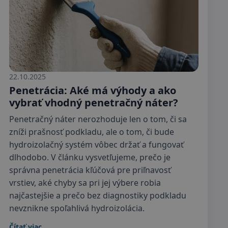
22.10.2025
Penetrácia: Aké má výhody a ako
vybrať vhodný penetračný náter?
Penetračný náter nerozhoduje len o tom, či sa
zníži prašnosť podkladu, ale o tom, či bude
hydroizolačný systém vôbec držať a fungovať
dlhodobo. V článku vysvetľujeme, prečo je
správna penetrácia kľúčová pre priľnavosť
vrstiev, aké chyby sa pri jej výbere robia
najčastejšie a prečo bez diagnostiky podkladu
nevznikne spoľahlivá hydroizolácia.
Čítať viac