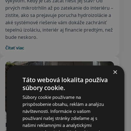
výkyvom. Kedy je čas začať riešiť jej stav? Od
prvých mikrotrhlín až po zatekanie do interiéru –
zistite, ako sa prejavuje porucha hydroizolácie a
aké systémové riešenie vám dokáže zachrániť
tepelnú izoláciu, interiér aj financie predtým, než
bude neskoro.
Čítať viac
×
Táto webová lokalita používa
súbory cookie.
Súbory cookie používame na
prispôsobenie obsahu, reklám a analýzu
návštevnosti. Informácie o vašom
30.04.2026
používaní našej stránky zdieľame aj s
Najčastejšie chyby pri hydroizolácii
našimi reklamnými a analytickými