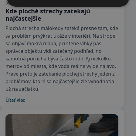
08.04.2026
Kde ploché strechy zatekajú
najčastejšie
Plochá strecha málokedy zateká presne tam, kde
sa problém prvýkrát ukáže v interiéri. Na strope
sa objaví mokrá mapa, pri stene vlhký pás,
správca objektu vidí zatečený podhľad, no
samotná porucha býva často inde. Aj niekoľko
metrov od miesta, kde voda reálne vyjde najavo.
Práve preto je zatekanie plochej strechy jeden z
problémov, ktoré sa najčastejšie zle vyhodnotia
už na začiatku.
Čítať viac