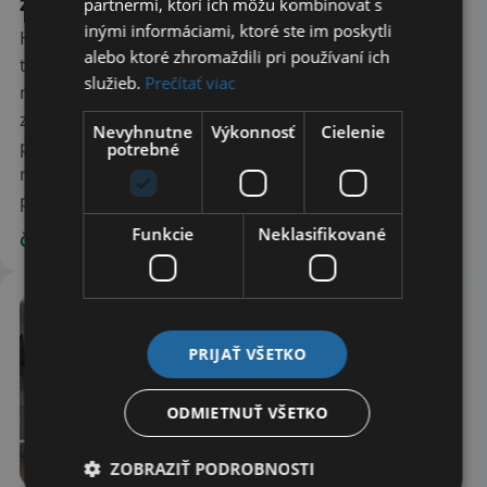
základov a pivníc
partnermi, ktorí ich môžu kombinovať s
inými informáciami, ktoré ste im poskytli
Hydroizolácia základov a pivníc zlyháva najmä
alebo ktoré zhromaždili pri používaní ich
tam, kde sa podcení príčina vlhkosti, tlak vody,
služieb.
Prečítať viac
napojenie detailov alebo ochrana vrstvy pri
zásype. Článok vysvetľuje, prečo vzniká vlhká
Nevyhnutne
Výkonnosť
Cielenie
pivnica, ako sa porucha šíri, ktoré chyby sa pri
potrebné
realizácii opakujú najčastejšie a kedy už nestačí
povrchová oprava zvnútra.
Funkcie
Neklasifikované
Čítať viac
PRIJAŤ VŠETKO
ODMIETNUŤ VŠETKO
ZOBRAZIŤ PODROBNOSTI