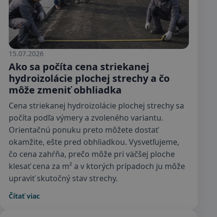
15.07.2026
Ako sa počíta cena striekanej
hydroizolácie plochej strechy a čo
môže zmeniť obhliadka
Cena striekanej hydroizolácie plochej strechy sa
počíta podľa výmery a zvoleného variantu.
Orientačnú ponuku preto môžete dostať
okamžite, ešte pred obhliadkou. Vysvetľujeme,
čo cena zahŕňa, prečo môže pri väčšej ploche
klesať cena za m² a v ktorých prípadoch ju môže
upraviť skutočný stav strechy.
Čítať viac