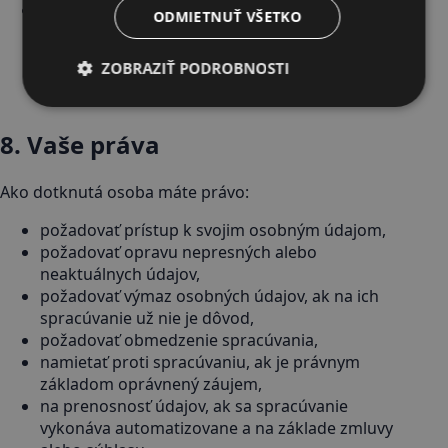
Ak dôjde k zmluvnému vzťahu, údaje môžeme
ODMIETNUŤ VŠETKO
uchovávať aj po dobu vyžadovanú účtovnými,
daňovými a inými právnymi predpismi, prípadne
ZOBRAZIŤ PODROBNOSTI
po dobu potrebnú na ochranu právnych
nárokov.
8. Vaše práva
Ako dotknutá osoba máte právo:
požadovať prístup k svojim osobným údajom,
požadovať opravu nepresných alebo
neaktuálnych údajov,
požadovať výmaz osobných údajov, ak na ich
spracúvanie už nie je dôvod,
požadovať obmedzenie spracúvania,
namietať proti spracúvaniu, ak je právnym
základom oprávnený záujem,
na prenosnosť údajov, ak sa spracúvanie
vykonáva automatizovane a na základe zmluvy