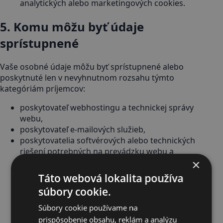
analytických alebo marketingových cookies.
5. Komu môžu byť údaje
sprístupnené
Vaše osobné údaje môžu byť sprístupnené alebo
poskytnuté len v nevyhnutnom rozsahu týmto
kategóriám príjemcov:
poskytovateľ webhostingu a technickej správy
webu,
poskytovateľ e-mailových služieb,
poskytovatelia softvérových alebo technických
riešení potrebných na prevádzku webu a
×
spracovanie dopytov,
účtovní, právni alebo iní odborní poradcovia, ak
Táto webová lokalita používa
je to nevyhnutné,
súbory cookie.
orgány verejnej moci, ak to vyplýva z právneho
predpisu.
Súbory cookie používame na
prispôsobenie obsahu, reklám a analýzu