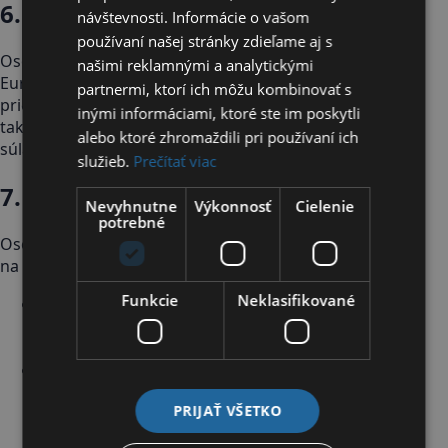
6. Prenos do tretích krajín
návštevnosti. Informácie o vašom
používaní našej stránky zdieľame aj s
Osobné údaje spravidla neprenášame mimo
našimi reklamnými a analytickými
Európskej únie alebo Európskeho hospodárskeho
partnermi, ktorí ich môžu kombinovať s
priestoru. Ak by pri niektorej službe alebo nástroji k
inými informáciami, ktoré ste im poskytli
takému prenosu dochádzalo, bude zabezpečený v
alebo ktoré zhromaždili pri používaní ich
súlade s platnými právnymi predpismi.
služieb.
Prečítať viac
7. Doba uchovávania
Nevyhnutne
Výkonnosť
Cielenie
potrebné
Osobné údaje uchovávame len po dobu nevyhnutnú
na splnenie účelu, na ktorý boli získané.
Funkcie
Neklasifikované
Údaje z kontaktných formulárov a dopytov
uchovávame po dobu potrebnú na vybavenie
komunikácie a následnú evidenciu.
Údaje súvisiace s cenovou ponukou
uchovávame po dobu potrebnú na jej
PRIJAŤ VŠETKO
vyhotovenie, zaslanie, evidenciu a
preukazovanie komunikácie.