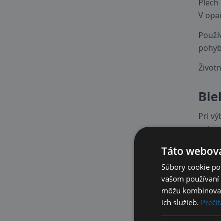
Plech
V opa
Použí
pohyb
Životn
Bie
Pri vý
ochra
okolia
Táto webová
Čo to
Súbory cookie po
dní sa
vašom používaní n
čomu 
môžu kombinovať s
ich služieb.
Prečít
Hodno
refer