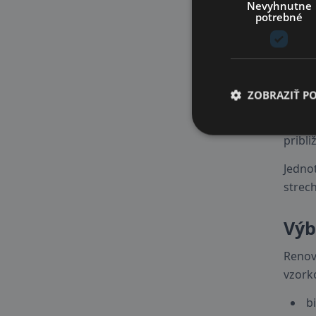
Nevyhnutne
podmi
potrebné
strešn
Rýc
ZOBRAZIŤ P
Striek
vhodn
pribli
Jednot
strech
Výb
Renová
vzork
b