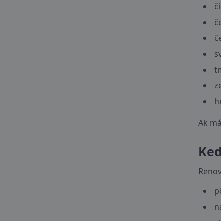
č
č
č
s
t
z
h
Ak má
Ked
Renov
p
n