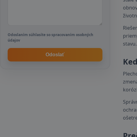
obnov
životn
Rieše
Odoslaním súhlasíte so spracovaním osobných
priem
údajov
stavu.
Odoslať
Keď
Plech
zmená
korózi
Správ
ochra
ošetr
Pre