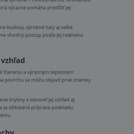
orá výrazne pomáha predĺžiť jej
ne budovy, výrobné haly aj veľké
me vhodný postup podľa jej reálneho
 vzhľad
UV žiareniu a výrazným teplotným
 na povrchu sa môžu objaviť prvé známky
 krytiny a obnoviť jej vzhľad aj
a je dôkladná príprava podkladu,
tému.
echy