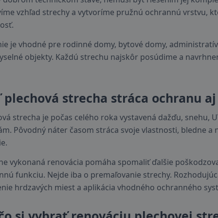
íme vzhľad strechy a vytvoríme pružnú ochrannú vrstvu, kt
osť.
nie je vhodné pre rodinné domy, bytové domy, administratív
yselné objekty. Každú strechu najskôr posúdime a navrhne
 plechová strecha stráca ochranu aj
ová strecha je počas celého roka vystavená dažďu, snehu, 
m. Pôvodný náter časom stráca svoje vlastnosti, bledne a
e.
ne vykonaná renovácia pomáha spomaliť ďalšie poškodzovanie
nnú funkciu. Nejde iba o premaľovanie strechy. Rozhodujúc
enie hrdzavých miest a aplikácia vhodného ochranného sys
čo si vybrať renováciu plechovej str