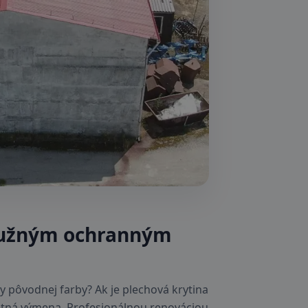
pružným ochranným
 pôvodnej farby? Ak je plechová krytina
letná výmena. Profesionálnou renováciou