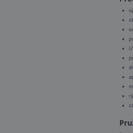
v
o
o
p
U
p
d
a
m
r
z
Pru