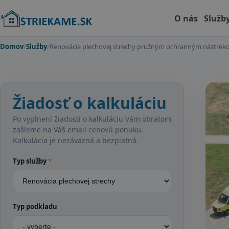
O nás
Služb
Domov
/
Služby
/
Renovácia plechovej strechy pružným ochranným nástre
Žiadosť o kalkuláciu
Po vyplnení žiadosti o kalkuláciu Vám obratom
zašleme na Váš email cenovú ponuku.
Kalkulácia je nezáväzná a bezplatná.
Typ služby
*
Typ podkladu