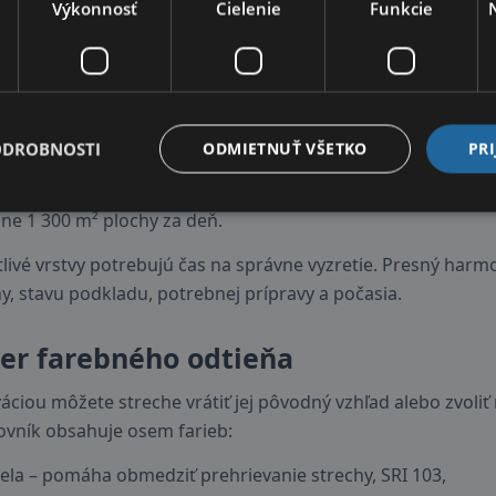
Výkonnosť
Cielenie
Funkcie
enky v objekte počas leta. Menšie teplotné výkyvy zárove
ej vrstvy.
hla realizácia aj pri veľkých plochác
ODROBNOSTI
ODMIETNUŤ VŠETKO
PRI
aná technológia je vhodná aj pre rozsiahle strechy bytovýc
ých podmienkach dokáže trojica pracovníkov aplikovať jed
žne 1 300 m² plochy za deň.
livé vrstvy potrebujú čas na správne vyzretie. Presný harm
y, stavu podkladu, potrebnej prípravy a počasia.
er farebného odtieňa
ciou môžete streche vrátiť jej pôvodný vzhľad alebo zvoliť
ovník obsahuje osem farieb:
iela – pomáha obmedziť prehrievanie strechy, SRI 103,