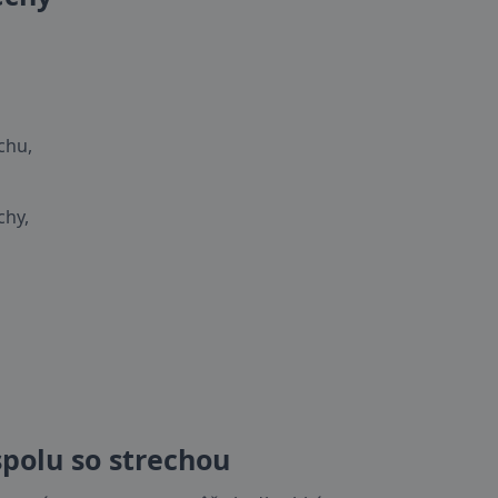
chu,
chy,
spolu so strechou