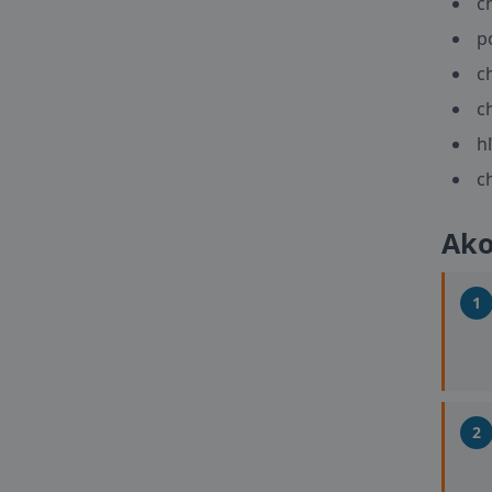
c
p
c
c
h
c
Ako
1
2