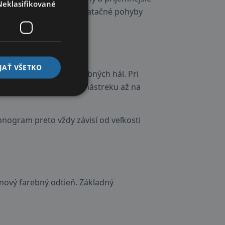
Neklasifikované
ň pomáhajú obmedziť dilatačné pohyby
h
JAŤ VŠETKO
h domov, skladov a výrobných hál. Pri
nu vrstvu ochranného nástreku až na
onogram preto vždy závisí od veľkosti
 nový farebný odtieň. Základný