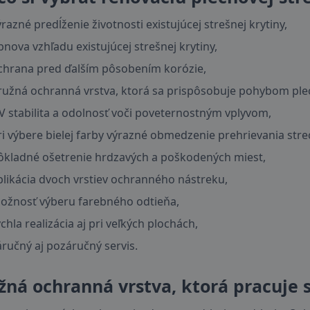
ýrazné predĺženie životnosti existujúcej strešnej krytiny,
bnova vzhľadu existujúcej strešnej krytiny,
chrana pred ďalším pôsobením korózie,
ružná ochranná vrstva, ktorá sa prispôsobuje pohybom ple
V stabilita a odolnosť voči poveternostným vplyvom,
ri výbere bielej farby výrazné obmedzenie prehrievania stre
ôkladné ošetrenie hrdzavých a poškodených miest,
plikácia dvoch vrstiev ochranného nástreku,
ožnosť výberu farebného odtieňa,
ýchla realizácia aj pri veľkých plochách,
áručný aj pozáručný servis.
žná ochranná vrstva, ktorá pracuje 