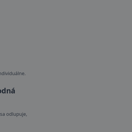
ndividuálne.
odná
sa odlupuje,