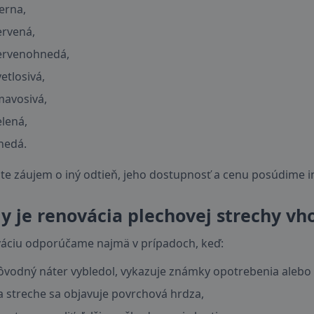
ierna,
ervená,
ervenohnedá,
vetlosivá,
mavosivá,
elená,
nedá.
te záujem o iný odtieň, jeho dostupnosť a cenu posúdime i
y je renovácia plechovej strechy vh
áciu odporúčame najmä v prípadoch, keď:
ôvodný náter vybledol, vykazuje známky opotrebenia alebo 
a streche sa objavuje povrchová hrdza,