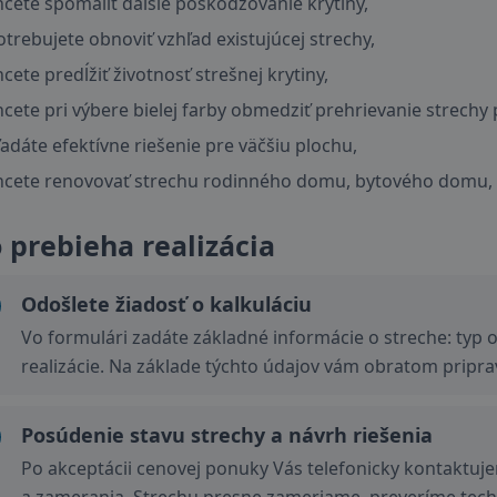
hcete spomaliť ďalšie poškodzovanie krytiny,
otrebujete obnoviť vzhľad existujúcej strechy,
hcete predĺžiť životnosť strešnej krytiny,
hcete pri výbere bielej farby obmedziť prehrievanie strechy 
ľadáte efektívne riešenie pre väčšiu plochu,
hcete renovovať strechu rodinného domu, bytového domu, 
 prebieha realizácia
Odošlete žiadosť o kalkuláciu
Vo formulári zadáte základné informácie o streche: typ o
realizácie. Na základe týchto údajov vám obratom prip
Posúdenie stavu strechy a návrh riešenia
Po akceptácii cenovej ponuky Vás telefonicky kontaktu
a zamerania. Strechu presne zameriame, preveríme techn