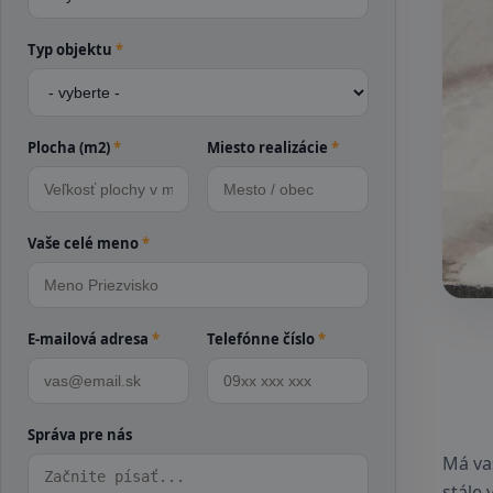
Typ objektu
*
Plocha (m2)
*
Miesto realizácie
*
Vaše celé meno
*
E-mailová adresa
*
Telefónne číslo
*
Správa pre nás
Má va
stále