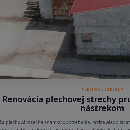
PLECHOVÉ STRECHY
Renovácia plechovej strechy 
nástrekom
ša plechová strecha známky opotrebenia, hrdze alebo straty
 v dobrom technickom stave, nemusí byť riešením jej komp