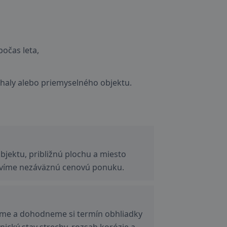
počas leta,
haly alebo priemyselného objektu.
bjektu, približnú plochu a miesto
ravíme nezáväznú cenovú ponuku.
jeme a dohodneme si termín obhliadky
ický stav strechy, rozsah korózie a