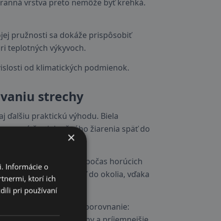
hranná vrstva preto nemôže byť krehká.
jej pružnosti sa dokáže prispôsobiť
i teplotných výkyvoch.
vislosti od klimatických podmienok.
evaniu strechy
aj ďalšiu praktickú výhodu. Biela
ýznamnú časť slnečného žiarenia späť do
×
ť slnečného žiarenia a počas horúcich
. Informácie o
nej energie odráža späť do okolia, vďaka
tnermi, ktorí ich
ili pri používaní
ziť prehrievanie. Pre porovnanie:
pelné namáhanie strechy a príjemnejšie