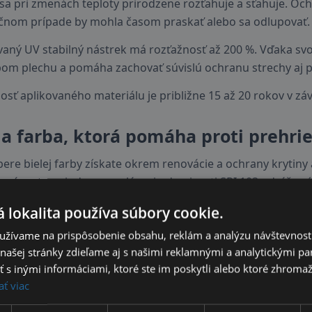
 sa pri zmenách teploty prirodzene rozťahuje a sťahuje. Oc
čnom prípade by mohla časom praskať alebo sa odlupovať.
vaný UV stabilný nástrek má rozťažnosť až 200 %. Vďaka svo
om plechu a pomáha zachovať súvislú ochranu strechy aj pr
osť aplikovaného materiálu je približne 15 až 20 rokov v zá
la farba, ktorá pomáha proti prehri
bere bielej farby získate okrem renovácie a ochrany krytiny 
nná vrstva s indexom solárnej odrazivosti SRI 103 odráža v
.
 lokalita používa súbory cookie.
 znamená v praxi? Tmavý povrch strechy absorbuje veľkú čas
užívame na prispôsobenie obsahu, reklám a analýzu návštevnosti
 výrazne zahrieva. Biela reflexná farba významnú časť slneč
ašej stránky zdieľame aj s našimi reklamnými a analytickými par
sa povrch strechy zbytočne neprehrieva.
 inými informáciami, ktoré ste im poskytli alebo ktoré zhromažd
ať viac
ta SRI 103 vyjadruje veľmi vysokú schopnosť povrchu obmed
enčný biely povrch má hodnotu 100. Výsledkom je menšie te